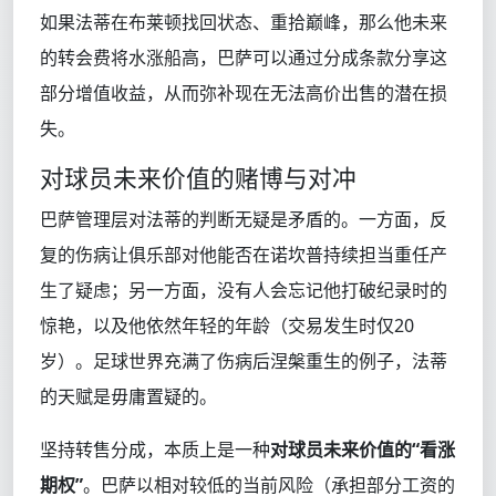
如果法蒂在布莱顿找回状态、重拾巅峰，那么他未来
的转会费将水涨船高，巴萨可以通过分成条款分享这
部分增值收益，从而弥补现在无法高价出售的潜在损
失。
对球员未来价值的赌博与对冲
巴萨管理层对法蒂的判断无疑是矛盾的。一方面，反
复的伤病让俱乐部对他能否在诺坎普持续担当重任产
生了疑虑；另一方面，没有人会忘记他打破纪录时的
惊艳，以及他依然年轻的年龄（交易发生时仅20
岁）。足球世界充满了伤病后涅槃重生的例子，法蒂
的天赋是毋庸置疑的。
坚持转售分成，本质上是一种
对球员未来价值的“看涨
期权”
。巴萨以相对较低的当前风险（承担部分工资的