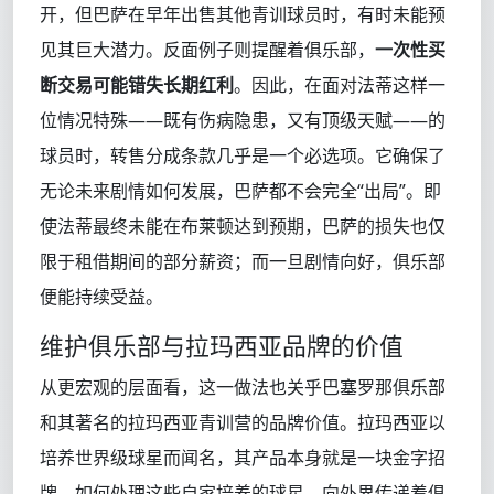
开，但巴萨在早年出售其他青训球员时，有时未能预
见其巨大潜力。反面例子则提醒着俱乐部，
一次性买
断交易可能错失长期红利
。因此，在面对法蒂这样一
位情况特殊——既有伤病隐患，又有顶级天赋——的
球员时，转售分成条款几乎是一个必选项。它确保了
无论未来剧情如何发展，巴萨都不会完全“出局”。即
使法蒂最终未能在布莱顿达到预期，巴萨的损失也仅
限于租借期间的部分薪资；而一旦剧情向好，俱乐部
便能持续受益。
维护俱乐部与拉玛西亚品牌的价值
从更宏观的层面看，这一做法也关乎巴塞罗那俱乐部
和其著名的拉玛西亚青训营的品牌价值。拉玛西亚以
培养世界级球星而闻名，其产品本身就是一块金字招
牌。如何处理这些自家培养的球星，向外界传递着俱