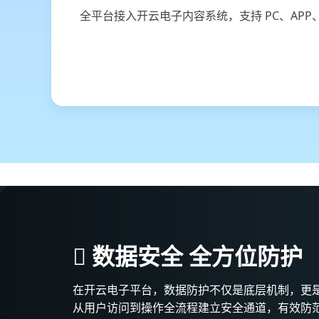
全平台接入开云电子内容系统，支持 PC、APP
数据安全 全方位防护
在开云电子平台，数据防护不仅是底层机制，更
从用户访问到操作全流程建立安全通道，有效防