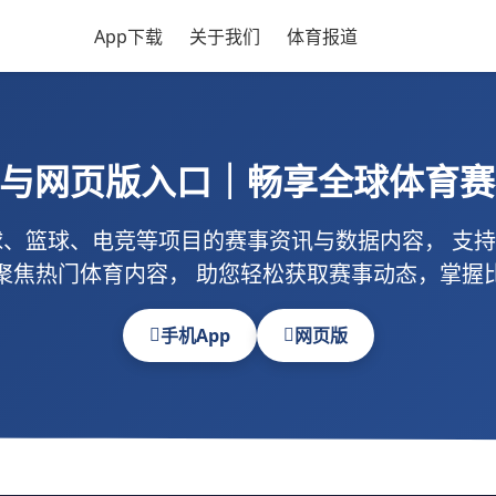
App下载
关于我们
体育报道
P与网页版入口｜畅享全球体育
、篮球、电竞等项目的赛事资讯与数据内容， 支持
聚焦热门体育内容， 助您轻松获取赛事动态，掌握
手机App
网页版