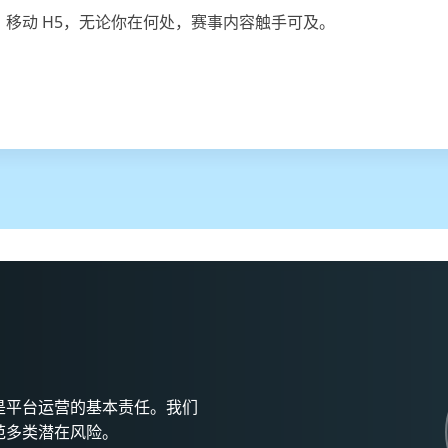
、移动 H5，无论你在何处，赛事内容触手可及。
是平台运营的基本责任。我们
范多类潜在风险。