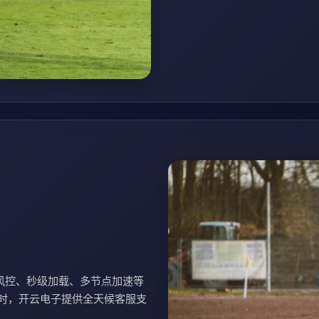
风控、秒级加载、多节点加速等
时，开云电子提供全天候客服支