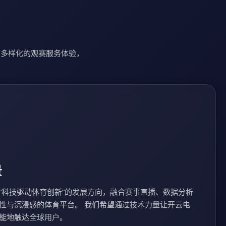
与多样化的观赛服务体验，
景
“科技驱动体育创新”的发展方向，融合赛事直播、数据分析
性与沉浸感的体育平台。 我们希望通过技术力量让开云电
能地触达全球用户。