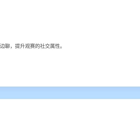
边聊，提升观赛的社交属性。