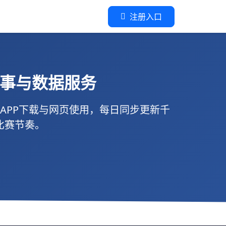
注册入口
赛事与数据服务
APP下载
与
网页使用
，每日同步更新千
比赛节奏。