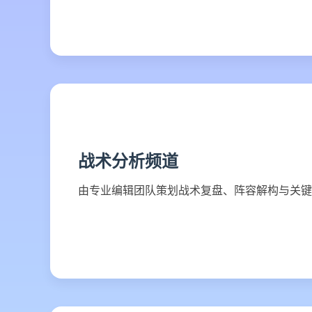
战术分析频道
由专业编辑团队策划战术复盘、阵容解构与关键